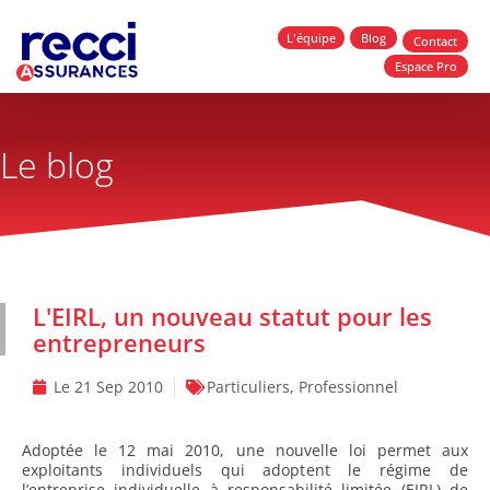
L'équipe
Blog
Contact
Espace Pro
Le blog
L'EIRL, un nouveau statut pour les
entrepreneurs
Le
21 Sep 2010
Particuliers
,
Professionnel
Adoptée le 12 mai 2010, une nouvelle loi permet aux
exploitants individuels qui adoptent le régime de
l’entreprise individuelle à responsabilité limitée (EIRL) de