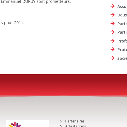
dent Emmanuel DUPUY sont prometteurs.
Assu
Deux
ts pour 2011.
Part
Parti
Prof
Prot
Soci
Partenaires
Attestations