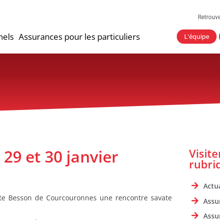
Retrouv
nels
Assurances pour les particuliers
L'équipe
29 et 30 janvier
Visit
rubri
Actua
tte Besson de Courcouronnes une rencontre savate
Assu
Assu