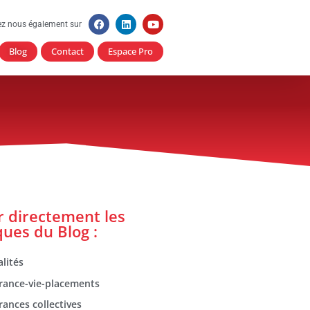
ez nous également sur
Blog
Contact
Espace Pro
er directement les
ques du Blog :
lités
rance-vie-placements
rances collectives