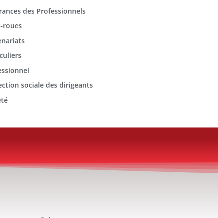
rances des Professionnels
-roues
enariats
culiers
essionnel
ection sociale des dirigeants
été