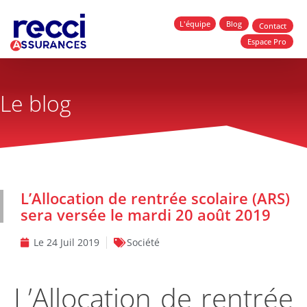
L'équipe
Blog
Contact
Espace Pro
Le blog
L’Allocation de rentrée scolaire (ARS)
sera versée le mardi 20 août 2019
Le
24 Juil 2019
Société
L’Allocation de rentrée