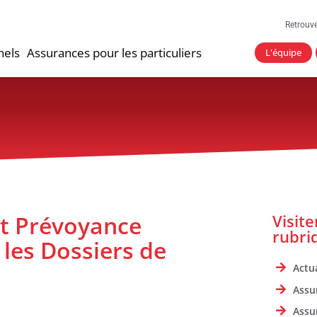
Retrouv
nels
Assurances pour les particuliers
L'équipe
et Prévoyance
Visit
rubri
 les Dossiers de
Actua
Assu
Assu