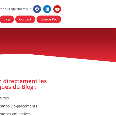
ez nous également sur
Blog
Contact
Espace Pro
er directement les
ques du Blog :
lités
rance-vie-placements
rances collectives