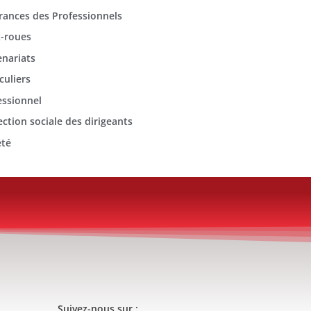
rances des Professionnels
-roues
enariats
culiers
essionnel
ection sociale des dirigeants
été
Suivez-nous sur :