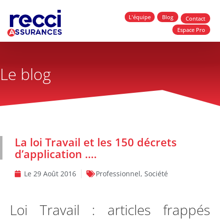
L'équipe
Blog
Contact
Espace Pro
Le blog
La loi Travail et les 150 décrets
d’application ….
Le
29 Août 2016
Professionnel
,
Société
Loi Travail : articles frappés