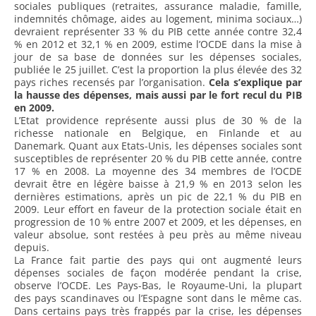
sociales publiques (retraites, assurance maladie, famille,
indemnités chômage, aides au logement, minima sociaux…)
devraient représenter 33 % du PIB cette année contre 32,4
% en 2012 et 32,1 % en 2009, estime l’OCDE dans la mise à
jour de sa base de données sur les dépenses sociales,
publiée le 25 juillet. C’est la proportion la plus élevée des 32
pays riches recensés par l’organisation.
Cela s’explique par
la hausse des dépenses, mais aussi par le fort recul du PIB
en 2009.
L’Etat providence représente aussi plus de 30 % de la
richesse nationale en Belgique, en Finlande et au
Danemark. Quant aux Etats-Unis, les dépenses sociales sont
susceptibles de représenter 20 % du PIB cette année, contre
17 % en 2008. La moyenne des 34 membres de l’OCDE
devrait être en légère baisse à 21,9 % en 2013 selon les
dernières estimations, après un pic de 22,1 % du PIB en
2009. Leur effort en faveur de la protection sociale était en
progression de 10 % entre 2007 et 2009, et les dépenses, en
valeur absolue, sont restées à peu près au même niveau
depuis.
La France fait partie des pays qui ont augmenté leurs
dépenses sociales de façon modérée pendant la crise,
observe l’OCDE. Les Pays-Bas, le Royaume-Uni, la plupart
des pays scandinaves ou l’Espagne sont dans le même cas.
Dans certains pays très frappés par la crise, les dépenses