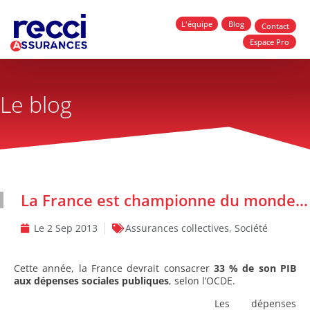
L'équipe
Blog
Contact
Espace Pro
Le blog
La France est championne du monde…
Le
2 Sep 2013
Assurances collectives
,
Société
Cette année, la France devrait consacrer
33 % de son PIB
aux dépenses sociales publiques
, selon l’OCDE.
Les dépenses