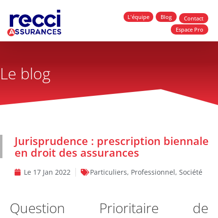
L'équipe
Blog
Contact
Espace Pro
Le blog
Jurisprudence : prescription biennale
en droit des assurances
Le
17 Jan 2022
Particuliers
,
Professionnel
,
Société
Question Prioritaire de