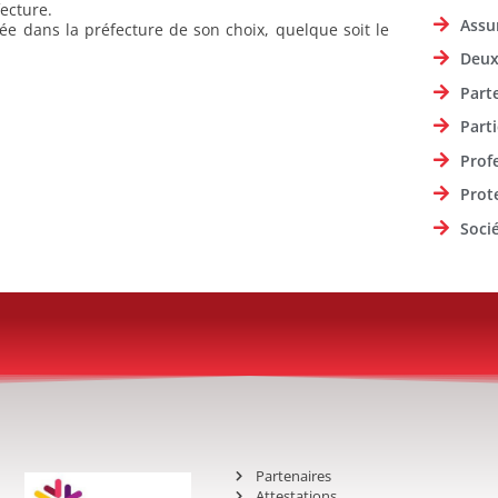
fecture.
Assu
uée dans la préfecture de son choix, quelque soit le
Deux
Part
Parti
Prof
Prot
Soci
Partenaires
Attestations