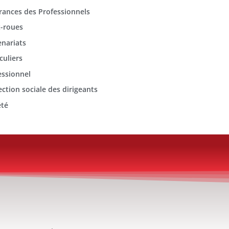
rances des Professionnels
-roues
enariats
culiers
essionnel
ection sociale des dirigeants
été