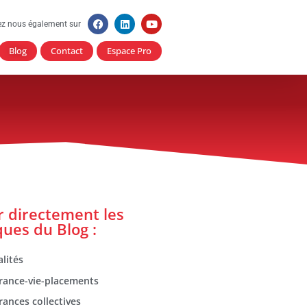
ez nous également sur
Blog
Contact
Espace Pro
er directement les
ques du Blog :
lités
rance-vie-placements
rances collectives