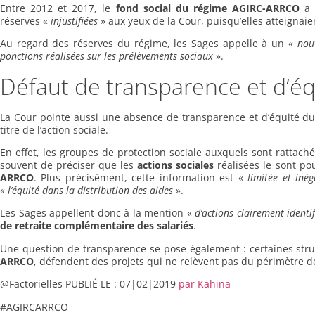
Entre 2012 et 2017, le
fond social du régime AGIRC-ARRCO
a 
réserves «
injustifiées
» aux yeux de la Cour, puisqu’elles atteignaie
Au regard des réserves du régime, les Sages appelle à un «
nou
ponctions réalisées sur les prélèvements sociaux
».
Défaut de transparence et d’é
La Cour pointe aussi une absence de transparence et d’équité du 
titre de l’action sociale.
En effet, les groupes de protection sociale auxquels sont rattach
souvent de préciser que les
actions sociales
réalisées le sont po
ARRCO
. Plus précisément, cette information est «
limitée et iné
« l’équité dans la distribution des aides
».
Les Sages appellent donc à la mention «
d’actions clairement identif
de retraite complémentaire
des salariés
.
Une question de transparence se pose également : certaines stru
ARRCO
, défendent des projets qui ne relèvent pas du périmètre de 
@Factorielles PUBLIÉ LE : 07|02|2019
par Kahina
#AGIRCARRCO