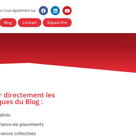
ez nous également sur
Blog
Contact
Espace Pro
er directement les
ques du Blog :
lités
rance-vie-placements
rances collectives