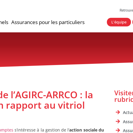
Retrouv
nels
Assurances pour les particuliers
L'équipe
 de l’AGIRC-ARRCO : la
Visit
rubri
 rapport au vitriol
Actua
Assu
omptes
s’intéresse à la gestion de l’
action sociale du
Assu