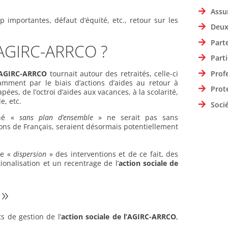
Assu
 importantes, défaut d’équité, etc., retour sur les
Deux
Part
 l’AGIRC-ARRCO ?
Parti
Prof
 l’AGIRC-ARRCO
tournait autour des retraités, celle-ci
tamment par le biais d’actions d’aides au retour à
Prot
ées, de l’octroi d’aides aux vacances, à la scolarité,
, etc.
Soci
é «
sans plan d’ensemble
» ne serait pas sans
lions de Français, seraient désormais potentiellement
de «
dispersion
» des interventions et de ce fait, des
ionalisation et un recentrage de l’
action sociale de
 »
ts de gestion de l’
action sociale de l’AGIRC-ARRCO
,