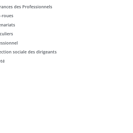
rances des Professionnels
-roues
enariats
culiers
essionnel
ection sociale des dirigeants
été