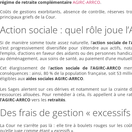
régime de retraite complémentaire
AGIRC-ARRCO
.
Coûts de gestions exorbitants, absence de contrôle, réserves trop
principaux griefs de la Cour.
Action sociale : quel rôle joue
Si de manière somme toute assez naturelle, l’
action sociale de
s’est progressivement diversifiée pour s’étendre aux actifs, no
l’emploi, d’actions en faveur des aidants ou des personnes handicap
au déménagement, aux soins de santé, au paiement d’une mutuelle
Cet élargissement de l’
action
sociale de l’AGIRC-ARRCO
men
conséquences : ainsi, 80 % de la population française, soit 53 mil
éligibles aux
aides sociales AGIRC-ARRCO
.
Les Sages alertent sur ces dérives et notamment sur la crainte 
ressources allouées. Pour remédier à cela, ils appellent à une rat
l’AGIRC-ARRCO
vers les
retraités
.
Des frais de gestion « excessifs
La Cour ne s’arrête pas là : elle tire à boulets rouges sur les coû
qu’elle juge comme étant «
excessifs
».