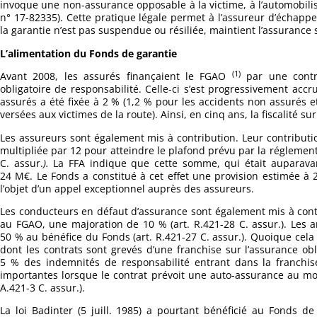
invoque une non-assurance opposable à la victime, à l’automobilis
n° 17-82335). Cette pratique légale permet à l’assureur d’échapp
la garantie n’est pas suspendue ou résiliée, maintient l’assurance s
L’alimentation du Fonds de garantie
(1)
Avant 2008, les assurés finançaient le FGAO
par une contri
obligatoire de responsabilité. Celle-ci s’est progressivement accr
assurés a été fixée à 2 % (1,2 % pour les accidents non assurés et
versées aux victimes de la route). Ainsi, en cinq ans, la fiscalité s
Les assureurs sont également mis à contribution. Leur contributio
multipliée par 12 pour atteindre le plafond prévu par la réglement
C. assur.
).
La FFA indique que cette somme, qui était aupara
24 M€. Le Fonds a constitué à cet effet une provision estimée à 
l’objet d’un appel exceptionnel auprès des assureurs.
Les conducteurs en défaut d’assurance sont également mis à contr
au FGAO, une majoration de 10 % (art. R.421-28 C. assur.). Les
50 % au bénéfice du Fonds (art. R.421-27 C. assur.). Quoique cel
dont les contrats sont grevés d’une franchise sur l’assurance obl
5 % des indemnités de responsabilité entrant dans la franchise
importantes lorsque le contrat prévoit une auto-assurance au mo
A.421-3 C. assur.).
La loi Badinter (5 juill. 1985) a pourtant bénéficié au Fonds 