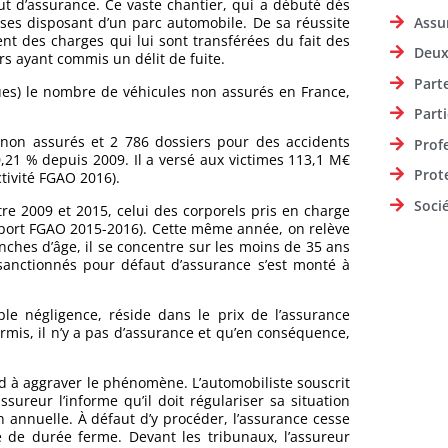
aut d’assurance. Ce vaste chantier, qui a débuté dès
Assu
rises disposant d’un parc automobile. De sa réussite
nt des charges qui lui sont transférées du fait des
Deux
s ayant commis un délit de fuite.
Part
ues) le nombre de véhicules non assurés en France,
Parti
 non assurés et 2 786 dossiers pour des accidents
Prof
21 % depuis 2009. Il a versé aux victimes 113,1 M€
Prot
tivité FGAO 2016).
Soci
e 2009 et 2015, celui des corporels pris en charge
pport FGAO 2015-2016). Cette même année, on relève
ches d’âge, il se concentre sur les moins de 35 ans
sanctionnés pour défaut d’assurance s’est monté à
le négligence, réside dans le prix de l’assurance
mis, il n’y a pas d’assurance et qu’en conséquence,
nd à aggraver le phénomène. L’automobiliste souscrit
ureur l’informe qu’il doit régulariser sa situation
 annuelle. À défaut d’y procéder, l’assurance cesse
 de durée ferme. Devant les tribunaux, l’assureur