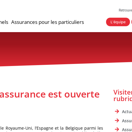
Retrouv
nels
Assurances pour les particuliers
L'équipe
’assurance est ouverte
Visit
rubri
Actua
Assu
 le Royaume-Uni, l’Espagne et la Belgique parmi les
Assu