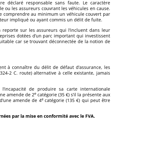
tre déclaré responsable sans faute. Le caractère
 le ou les assureurs couvrant les véhicules en cause.
 de comprendre au minimum un véhicule couvert par
ur impliqué ou ayant commis un délit de fuite.
 reporte sur les assureurs qui l’incluent dans leur
ntreprises dotées d’un parc important qui investissent
itable car se trouvant déconnectée de la notion de
nt à connaître du délit de défaut d’assurance, les
24-2 C. route) alternative à celle existante, jamais
l’incapacité de produire sa carte internationale
e
r une amende de 2
catégorie (35 €) s’il la présente aux
e
le d’une amende de 4
catégorie (135 €) qui peut être
ernées par la mise en conformité avec le FVA.