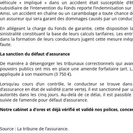
véhicule « impliqué » dans un accident était susceptible d’ê
subsidiaire de l’intervention du Fonds reporte l’indemnisation sur
Ainsi, un accident en chaîne ou un carambolage a toute chance
un assureur qui sera garant des dommages causés par un conducte
En allégeant la charge du Fonds de garantie, cette disposition la
sinistralité constituant la base de leurs calculs tarifaires. Les e
dans la formation de leurs conducteurs jugent cette mesure inéqu
faute.
La sanction du défaut d’assurance
De manière à désengorger les tribunaux correctionnels qui avaie
pouvoirs publics ont mis en place une amende forfaitaire (art. L.3
appliquée à son maximum (3 750 €).
Lorsqu’au cours d’un contrôle, le conducteur se trouve dans 
d’assurance en état de validité (carte verte), il est sanctionné pa
autorités dans les cinq jours. Au-delà de ce délai, il est passib
suivie de l’amende pour défaut d’assurance.
Notre cabinet a d’ores et déjà vérifié et validé nos polices, conc
Source : La tribune de l’assurance.