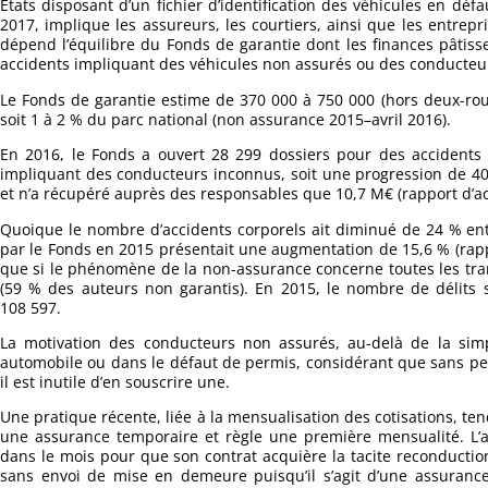
Etats disposant d’un fichier d’identification des véhicules en déf
2017, implique les assureurs, les courtiers, ainsi que les entrep
dépend l’équilibre du Fonds de garantie dont les finances pâtisse
accidents impliquant des véhicules non assurés ou des conducteur
Le Fonds de garantie estime de 370 000 à 750 000 (hors deux-ro
soit 1 à 2 % du parc national (non assurance 2015–avril 2016).
En 2016, le Fonds a ouvert 28 299 dossiers pour des accidents
impliquant des conducteurs inconnus, soit une progression de 40,
et n’a récupéré auprès des responsables que 10,7 M€ (rapport d’ac
Quoique le nombre d’accidents corporels ait diminué de 24 % entr
par le Fonds en 2015 présentait une augmentation de 15,6 % (ra
que si le phénomène de la non-assurance concerne toutes les tran
(59 % des auteurs non garantis). En 2015, le nombre de délits 
108 597.
La motivation des conducteurs non assurés, au-delà de la simp
automobile ou dans le défaut de permis, considérant que sans per
il est inutile d’en souscrire une.
Une pratique récente, liée à la mensualisation des cotisations, te
une assurance temporaire et règle une première mensualité. L’ass
dans le mois pour que son contrat acquière la tacite reconduction
sans envoi de mise en demeure puisqu’il s’agit d’une assurance