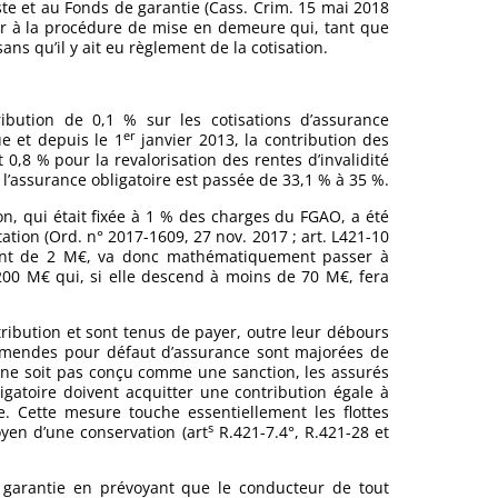
te et au Fonds de garantie (Cass. Crim. 15 mai 2018
er à la procédure de mise en demeure qui, tant que
ans qu’il y ait eu règlement de la cotisation.
bution de 0,1 % sur les cotisations d’assurance
er
ue et depuis le 1
janvier 2013, la contribution des
 0,8 % pour la revalorisation des rentes d’invalidité
ur l’assurance obligatoire est passée de 33,1 % à 35 %.
n, qui était fixée à 1 % des charges du FGAO, a été
ation (Ord. n° 2017-1609, 27 nov. 2017 ; art. L421-10
vant de 2 M€, va donc mathématiquement passer à
200 M€ qui, si elle descend à moins de 70 M€, fera
ibution et sont tenus de payer, outre leur débours
 amendes pour défaut d’assurance sont majorées de
a ne soit pas conçu comme une sanction, les assurés
igatoire doivent acquitter une contribution égale à
. Cette mesure touche essentiellement les flottes
s
yen d’une conservation (art
R.421-7.4°, R.421-28 et
de garantie en prévoyant que le conducteur de tout