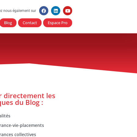
ez nous également sur
Blog
Contact
Espace Pro
er directement les
ques du Blog :
lités
rance-vie-placements
rances collectives