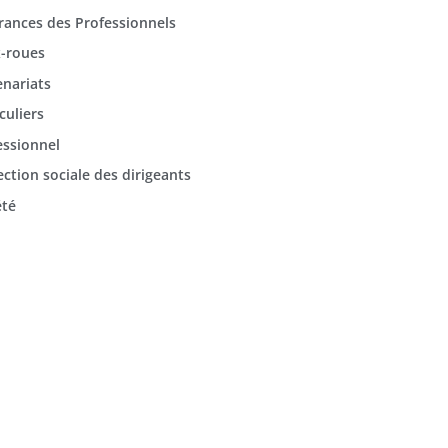
rances des Professionnels
-roues
enariats
culiers
essionnel
ection sociale des dirigeants
été