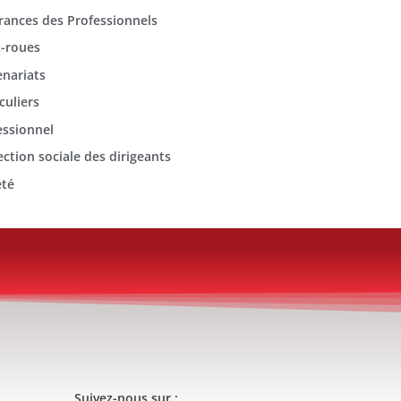
rances des Professionnels
-roues
enariats
culiers
essionnel
ection sociale des dirigeants
été
Suivez-nous sur :