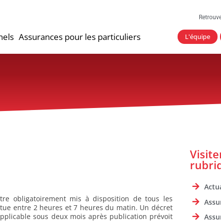
Retrouv
nels
Assurances pour les particuliers
L'équipe
Visit
rubri
Actua
re obligatoirement mis à disposition de tous les
Assu
itue entre 2 heures et 7 heures du matin. Un décret
applicable sous deux mois après publication prévoit
Assu