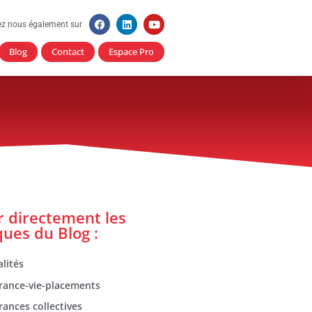
ez nous également sur
Blog
Contact
Espace Pro
er directement les
ques du Blog :
lités
rance-vie-placements
rances collectives