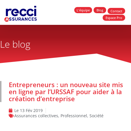
L'équipe
Blog
Contact
Espace Pro
Le blog
Entrepreneurs : un nouveau site mis
en ligne par l’URSSAF pour aider à la
création d’entreprise
Le
13 Fév 2019
Assurances collectives
,
Professionnel
,
Société