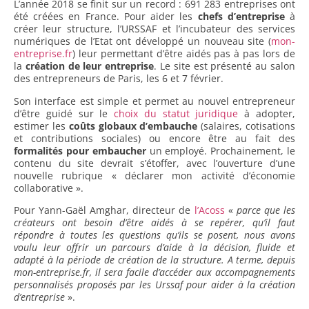
L’année 2018 se finit sur un record : 691 283 entreprises ont
été créées en France. Pour aider les
chefs d’entreprise
à
créer leur structure, l’URSSAF et l’incubateur des services
numériques de l’Etat ont développé un nouveau site (
mon-
entreprise.fr
) leur permettant d’être aidés pas à pas lors de
la
création de leur entreprise
. Le site est présenté au salon
des entrepreneurs de Paris, les 6 et 7 février.
Son interface est simple et permet au nouvel entrepreneur
d’être guidé sur le
choix du statut juridique
à adopter,
estimer les
coûts globaux d’embauche
(salaires, cotisations
et contributions sociales) ou encore être au fait des
formalités pour embaucher
un employé. Prochainement, le
contenu du site devrait s’étoffer, avec l’ouverture d’une
nouvelle rubrique « déclarer mon activité d’économie
collaborative ».
Pour Yann-Gaël Amghar, directeur de
l’Acoss
«
parce que les
créateurs ont besoin d’être aidés à se repérer, qu’il faut
répondre à toutes les questions qu’ils se posent, nous avons
voulu leur offrir un parcours d’aide à la décision, fluide et
adapté à la période de création de la structure. A terme, depuis
mon-entreprise.fr, il sera facile d’accéder aux accompagnements
personnalisés proposés par les Urssaf pour aider à la création
d’entreprise
».