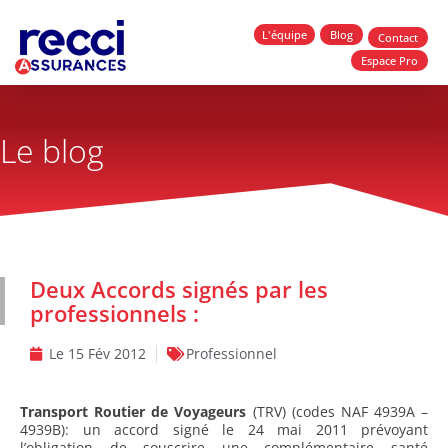
L'équipe
Blog
Contact
Espace Pro
Le blog
Deux Accords signés par les
professionnels :
Le
15 Fév 2012
Professionnel
Transport Routier de Voyageurs
(TRV) (codes NAF 4939A –
4939B): un accord signé le 24 mai 2011 prévoyant
l’obligation de souscrire une complémentaire santé