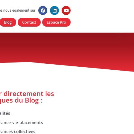
ez nous également sur
Blog
Contact
Espace Pro
er directement les
ques du Blog :
lités
rance-vie-placements
rances collectives