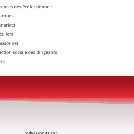
rances des Professionnels
-roues
enariats
culiers
essionnel
ection sociale des dirigeants
été
Suivez-nous sur :