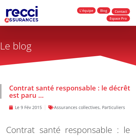
L'équipe
Blog
Contact
Espace Pro
Le blog
Contrat santé responsable : le décrêt
est paru …
Le
9 Fév 2015
Assurances collectives
,
Particuliers
Contrat santé responsable : le