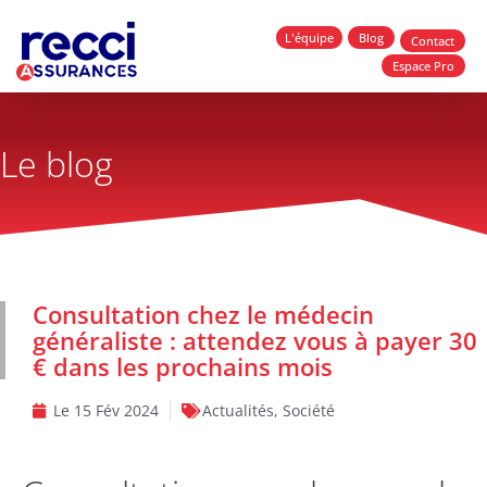
L'équipe
Blog
Contact
Espace Pro
Le blog
Consultation chez le médecin
généraliste : attendez vous à payer 30
€ dans les prochains mois
Le
15 Fév 2024
Actualités
,
Société