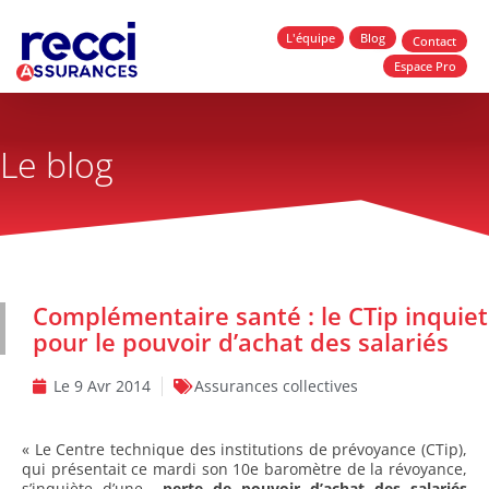
L'équipe
Blog
Contact
Espace Pro
Le blog
Complémentaire santé : le CTip inquiet
pour le pouvoir d’achat des salariés
Le
9 Avr 2014
Assurances collectives
« Le Centre technique des institutions de prévoyance (CTip),
qui présentait ce mardi son 10e baromètre de la révoyance,
s’inquiète d’une
perte de pouvoir d’achat des salariés