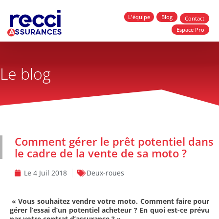
L'équipe
Blog
Contact
Espace Pro
Le blog
Comment gérer le prêt potentiel dans
le cadre de la vente de sa moto ?
Le
4 Juil 2018
Deux-roues
« Vous souhaitez vendre votre moto. Comment faire pour
gérer l’essai d’un potentiel acheteur ? En quoi est-ce prévu
par votre contrat d’assurance ? »