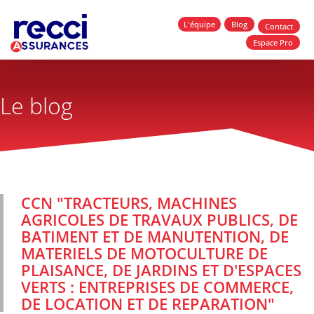
L'équipe
Blog
Contact
Espace Pro
Le blog
CCN "TRACTEURS, MACHINES
AGRICOLES DE TRAVAUX PUBLICS, DE
BATIMENT ET DE MANUTENTION, DE
MATERIELS DE MOTOCULTURE DE
PLAISANCE, DE JARDINS ET D'ESPACES
VERTS : ENTREPRISES DE COMMERCE,
DE LOCATION ET DE REPARATION"