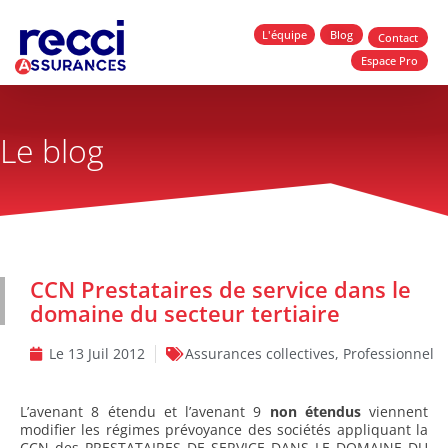
L'équipe
Blog
Contact
Espace Pro
Le blog
CCN Prestataires de service dans le
domaine du secteur tertiaire
Le
13 Juil 2012
Assurances collectives
,
Professionnel
L’avenant 8 étendu et l’avenant 9
non étendus
viennent
modifier les régimes prévoyance des sociétés appliquant la
CCN des PRESTATAIRES DE SERVICE DANS LE DOMAINE DU