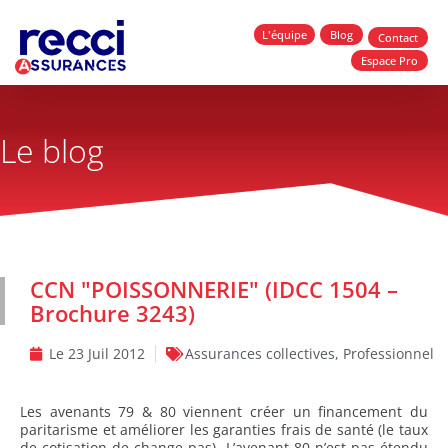
L'équipe
Blog
Contact
Espace Pro
Le blog
CCN "POISSONNERIE" (IDCC 1504 –
Brochure 3243)
Le
23 Juil 2012
Assurances collectives
,
Professionnel
Les avenants 79 & 80 viennent créer un financement du
paritarisme et améliorer les garanties frais de santé (le taux
de cotisation de change pas). L’avenant 80 n’est pas étendu