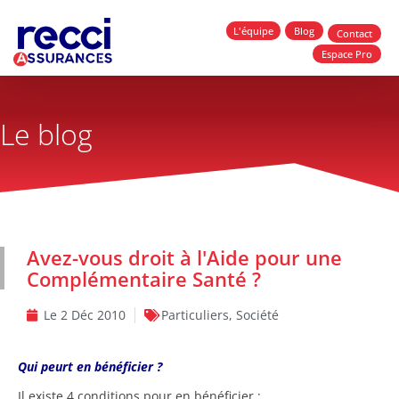
L'équipe
Blog
Contact
Espace Pro
Le blog
Avez-vous droit à l'Aide pour une
Complémentaire Santé ?
Le
2 Déc 2010
Particuliers
,
Société
Qui peurt en bénéficier ?
Il existe 4 conditions pour en bénéficier :