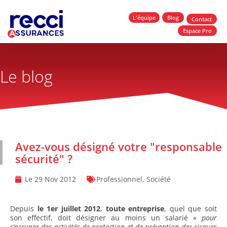
L'équipe
Blog
Contact
Espace Pro
Le blog
Avez-vous désigné votre "responsable
sécurité" ?
Le
29 Nov 2012
Professionnel
,
Société
Depuis
le 1er juillet 2012
,
toute entreprise
, quel que soit
son effectif, doit désigner au moins un salarié «
pour
s’occuper des activités de protection et de prévention des risques