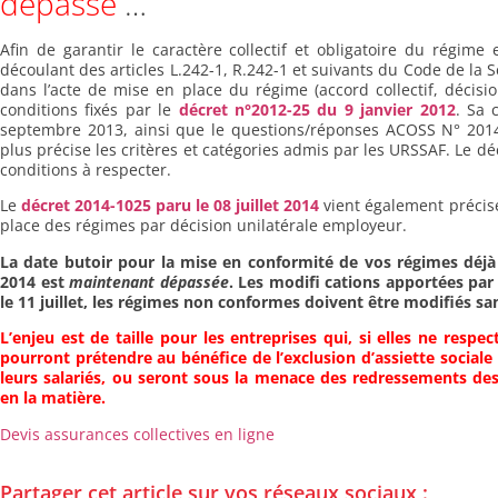
dépassé
…
Afin de garantir le caractère collectif et obligatoire du régime
découlant des articles L.242-1, R.242-1 et suivants du Code de la S
dans l’acte de mise en place du régime (accord collectif, décisio
conditions fixés par le
décret n°2012-25 du 9 janvier 2012
. Sa 
septembre 2013, ainsi que le questions/réponses ACOSS N° 2014
plus précise les critères et catégories admis par les URSSAF. Le déc
conditions à respecter.
Le
décret 2014-1025 paru le 08 juillet 2014
vient également précise
place des régimes par décision unilatérale employeur.
La date butoir pour la mise en conformité de vos régimes déjà 
2014 est
maintenant dépassée
. Les modifi cations apportées par 
le 11 juillet, les régimes non conformes doivent être modifiés san
L’enjeu est de taille pour les entreprises qui, si elles ne resp
pourront prétendre au bénéfice de l’exclusion d’assiette sociale 
leurs salariés, ou seront sous la menace des redressements de
en la matière.
Devis assurances collectives en ligne
Partager cet article sur vos réseaux sociaux :