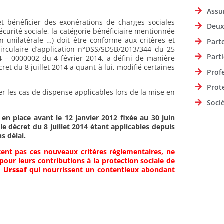
Assu
 et bénéficier des exonérations de charges sociales
Deux
écurité sociale, la catégorie bénéficiaire mentionnée
n unilatérale …) doit être conforme aux critères et
Part
circulaire d’application n°DSS/SD5B/2013/344 du 25
Parti
 – 0000002 du 4 février 2014, a défini de manière
ret du 8 juillet 2014 a quant à lui, modifié certaines
Prof
Prot
r les cas de dispense applicables lors de la mise en
Soci
en place avant le 12 janvier 2012 fixée au 30 juin
le décret du 8 juillet 2014 étant applicables depuis
s délai.
ectent pas ces nouveaux critères réglementaires, ne
pour leurs contributions à la protection sociale de
s
Urssaf
qui nourrissent un contentieux abondant