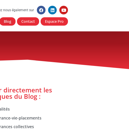
ez nous également sur
Blog
Contact
Espace Pro
er directement les
ques du Blog :
lités
rance-vie-placements
rances collectives