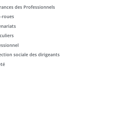
rances des Professionnels
-roues
enariats
culiers
essionnel
ection sociale des dirigeants
été