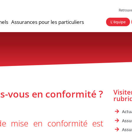
Retrouv
nels
Assurances pour les particuliers
L'équipe
es-vous en conformité ?
Visit
rubri
Actua
de mise en conformité est
Assu
Assu