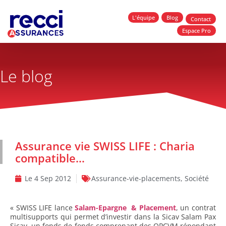
L'équipe
Blog
Contact
Espace Pro
Le blog
Assurance vie SWISS LIFE : Charia
compatible…
Le
4 Sep 2012
Assurance-vie-placements
,
Société
« SWISS LIFE lance
Salam-Epargne & Placement
,
un contrat
multisupports qui permet d’investir dans la Sicav Salam Pax
Sicav, un fonds de fonds comprenant des OPCVM répondant