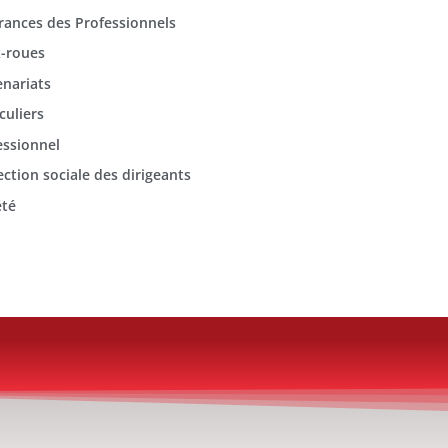
rances des Professionnels
-roues
enariats
culiers
essionnel
ection sociale des dirigeants
été