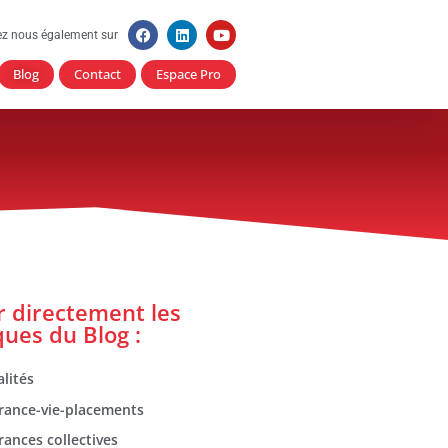
ez nous également sur
Blog
Contact
Espace Pro
er directement les
ques du Blog :
lités
rance-vie-placements
rances collectives