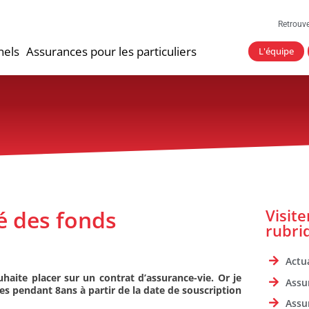
Retrouv
nels
Assurances pour les particuliers
L'équipe
té des fonds
Visit
rubri
Actua
aite placer sur un contrat d’assurance-vie. Or je
Assu
es pendant 8ans à partir de la date de souscription
Assu