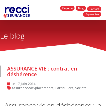
L'équipe
Blog
Contact
Espace Pro
Le blog
ASSURANCE VIE : contrat en
déshérence
Le
17 Juin 2014
Assurance-vie-placements
,
Particuliers
,
Société
Assurance vie en déshérence : la