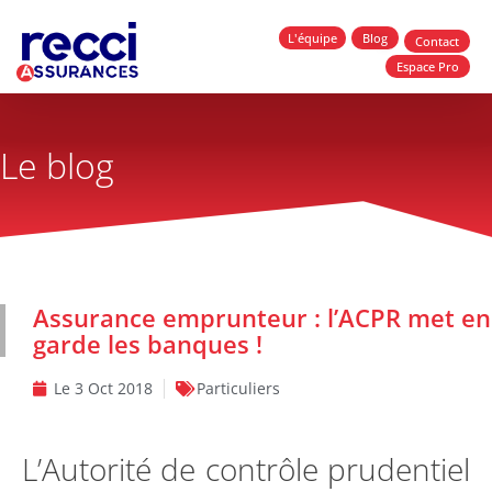
L'équipe
Blog
Contact
Espace Pro
Le blog
Assurance emprunteur : l’ACPR met en
garde les banques !
Le
3 Oct 2018
Particuliers
L’Autorité de contrôle prudentiel