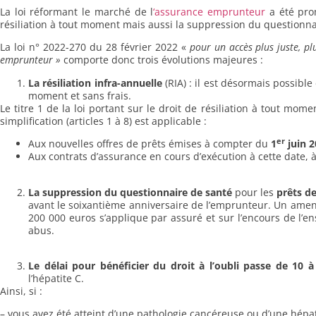
La loi réformant le marché de l
‘assurance emprunteur
a été prom
résiliation à tout moment mais aussi la suppression du questionna
La loi n° 2022-270 du 28 février 2022 «
pour un accès plus juste, p
emprunteur »
comporte donc trois évolutions majeures :
La résiliation infra-annuelle
(RIA) : il est désormais possibl
moment et sans frais.
Le titre 1 de la loi portant sur le droit de résiliation à tout mome
simplification (articles 1 à 8) est applicable :
er
Aux nouvelles offres de prêts émises à compter du
1
juin 2
Aux contrats d’assurance en cours d’exécution à cette date,
La suppression du questionnaire de santé
pour les
prêts d
avant le soixantième anniversaire de l’emprunteur. Un am
200 000 euros s’applique par assuré et sur l’encours de l’en
abus.
Le délai
pour bénéficier du
droit à l’oubli
passe de 10 à
l’hépatite C.
Ainsi, si :
– vous avez été atteint d’une pathologie cancéreuse ou d’une hépat