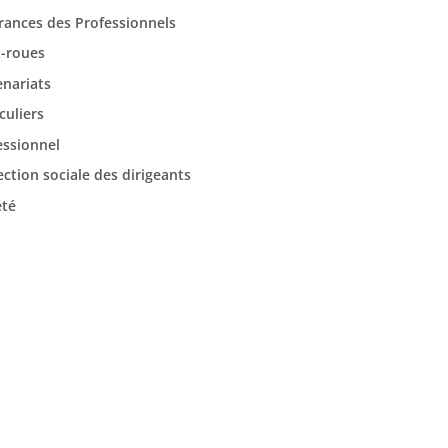
rances des Professionnels
-roues
enariats
culiers
essionnel
ection sociale des dirigeants
été