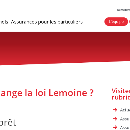
Retrouv
nels
Assurances pour les particuliers
L'équipe
ange la loi Lemoine ?
Visit
rubri
Actua
prêt
Assu
Assu