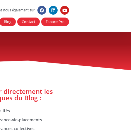
ez nous également sur
Blog
Contact
Espace Pro
er directement les
ques du Blog :
lités
rance-vie-placements
rances collectives