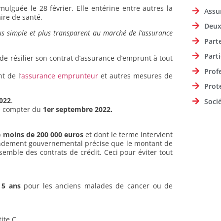
ulguée le 28 février. Elle entérine entre autres la
Assu
ire de santé.
Deux
lus simple et plus transparent au marché de l’assurance
Part
Parti
e de résilier son contrat d’assurance d’emprunt à tout
Prof
nt de l
‘assurance emprunteur
et autres mesures de
Prot
022
.
Soci
 à compter du
1er septembre 2022.
e moins de 200 000 euros
et dont le terme intervient
endement gouvernemental précise que le montant de
semble des contrats de crédit. Ceci pour éviter tout
5 ans
pour les anciens malades de cancer ou de
ite C,