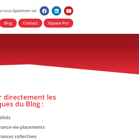
ez nous également sur
Blog
Contact
Espace Pro
er directement les
ques du Blog :
lités
rance-vie-placements
rances collectives