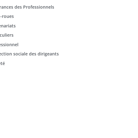
rances des Professionnels
-roues
enariats
culiers
essionnel
ection sociale des dirigeants
été