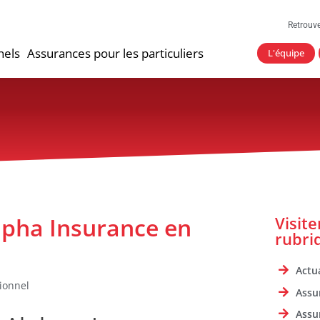
Retrouv
nels
Assurances pour les particuliers
L'équipe
lpha Insurance en
Visit
rubri
Actua
ionnel
Assu
Assu