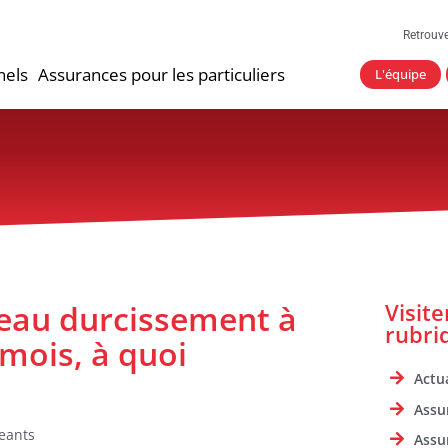
Retrouv
nels
Assurances pour les particuliers
L'équipe
eau durcissement à
Visit
rubri
 mois, à quoi
Actua
Assu
geants
Assu