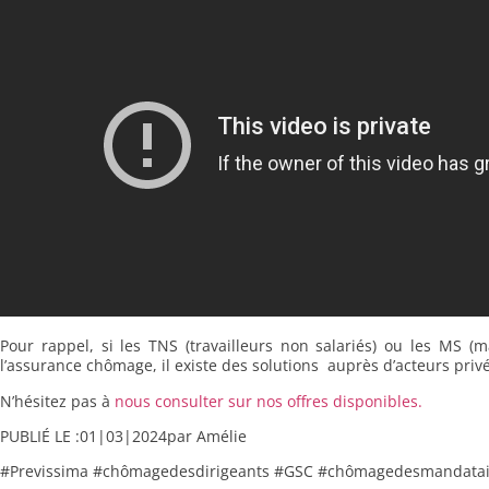
Pour rappel, si les TNS (travailleurs non salariés) ou les MS 
l’assurance chômage, il existe des solutions auprès d’acteurs privé
N’hésitez pas à
nous consulter sur nos offres disponibles.
PUBLIÉ LE :
01|03|2024
par Amélie
#Previssima #chômagedesdirigeants #GSC #chômagedesmandatai