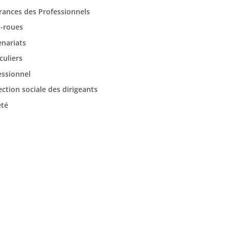
rances des Professionnels
-roues
enariats
culiers
essionnel
ection sociale des dirigeants
été