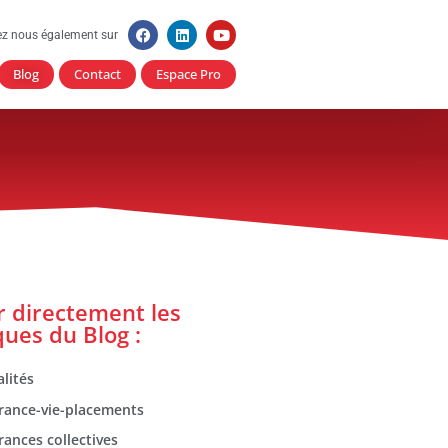
ez nous également sur
Blog
Contact
Espace Pro
er directement les
ques du Blog :
lités
rance-vie-placements
rances collectives