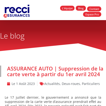
L'équipe
Blog
Contact
Espace Pro
Le blog
ASSURANCE AUTO | Suppression de la
carte verte à partir du 1er avril 2024
Le
1 Août 2023
Actualités
,
Deux-roues
,
Particuliers
Le 17 juillet dernier, le gouvernement a annoncé que la
suppression de la carte verte d’assurance prendrait effet au
er
1
avril 2024. Dès 2022, le pouvoir exécutif avait fait part de