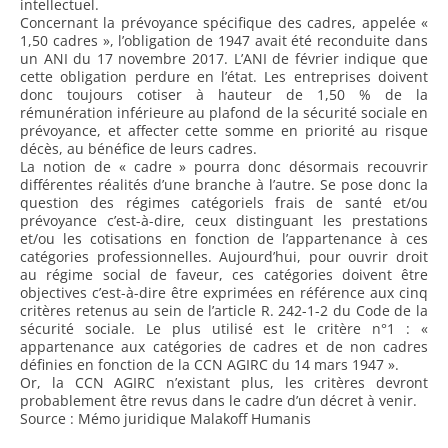
intellectuel.
Concernant la prévoyance spécifique des cadres, appelée «
1,50 cadres », l’obligation de 1947 avait été reconduite dans
un ANI du 17 novembre 2017. L’ANI de février indique que
cette obligation perdure en l’état. Les entreprises doivent
donc toujours cotiser à hauteur de 1,50 % de la
rémunération inférieure au plafond de la sécurité sociale en
prévoyance, et affecter cette somme en priorité au risque
décès, au bénéfice de leurs cadres.
La notion de « cadre » pourra donc désormais recouvrir
différentes réalités d’une branche à l’autre. Se pose donc la
question des régimes catégoriels frais de santé et/ou
prévoyance c’est-à-dire, ceux distinguant les prestations
et/ou les cotisations en fonction de l’appartenance à ces
catégories professionnelles. Aujourd’hui, pour ouvrir droit
au régime social de faveur, ces catégories doivent être
objectives c’est-à-dire être exprimées en référence aux cinq
critères retenus au sein de l’article R. 242-1-2 du Code de la
sécurité sociale. Le plus utilisé est le critère n°1 : «
appartenance aux catégories de cadres et de non cadres
définies en fonction de la CCN AGIRC du 14 mars 1947 ».
Or, la CCN AGIRC n’existant plus, les critères devront
probablement être revus dans le cadre d’un décret à venir.
Source : Mémo juridique Malakoff Humanis