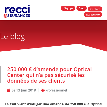
L'équipe
Blog
Contact
Espace Pro
Le blog
250 000 € d’amende pour Optical
Center qui n’a pas sécurisé les
données de ses clients
Le
13 Juin 2018
Professionnel
La Cnil vient d’infliger une amende de 250 000 € à Optical