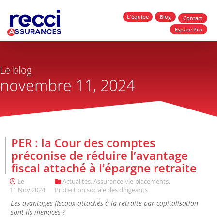
L'équipe
Blog
Contact
Espace Pro
Le blog
novembre 11, 2024
PER : la Cour des comptes
préconise de réduire l’avantage
fiscal attaché à l’épargne retraite
Le
Actualités
,
Assurance-vie-placements
,
11 Nov 2024
Protection sociale des dirigeants
Les avantages fiscaux attachés à la retraite par capitalisation
sont-ils menacés ?