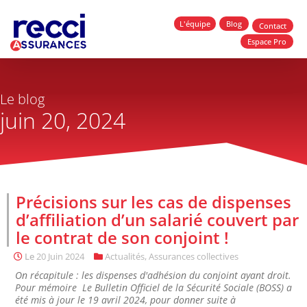
L'équipe
Blog
Contact
Espace Pro
Le blog
juin 20, 2024
Précisions sur les cas de dispenses
d’affiliation d’un salarié couvert par
le contrat de son conjoint !
Le
20 Juin 2024
Actualités
,
Assurances collectives
On récapitule : les dispenses d'adhésion du conjoint ayant droit.
Pour mémoire Le Bulletin Officiel de la Sécurité Sociale (BOSS) a
été mis à jour le 19 avril 2024, pour donner suite à