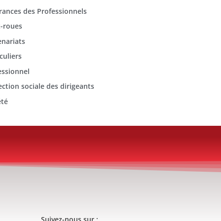
rances des Professionnels
-roues
enariats
culiers
essionnel
ection sociale des dirigeants
été
Suivez-nous sur :