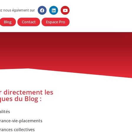
ez nous également sur
Blog
Contact
Espace Pro
er directement les
ques du Blog :
lités
rance-vie-placements
rances collectives