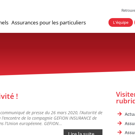
Retrouv
nels
Assurances pour les particuliers
L'équipe
Visit
vité !
rubri
 communiqué de presse du 26 mars 2020, l’Autorité de
Actua
se à l’encontre de la compagnie GEFION INSURANCE de
Assu
ans l’Union européenne. GEFION...
Assu
Lire la suite...