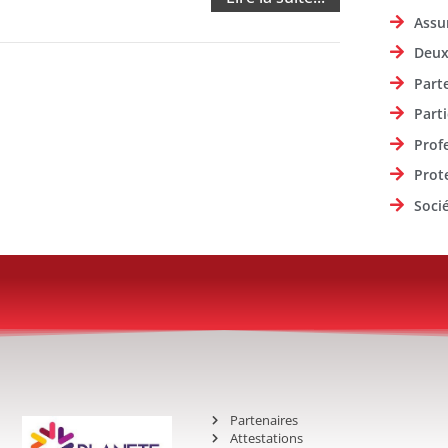
Assu
Deux
Part
Parti
Prof
Prot
Soci
Partenaires
Attestations