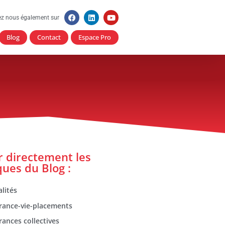
ez nous également sur
Blog
Contact
Espace Pro
er directement les
ques du Blog :
lités
rance-vie-placements
rances collectives