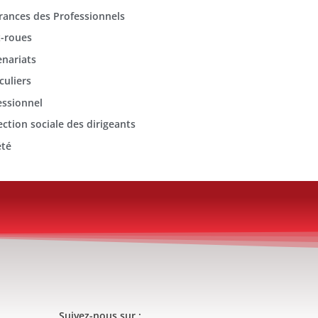
rances des Professionnels
-roues
enariats
culiers
essionnel
ection sociale des dirigeants
été
Suivez-nous sur :