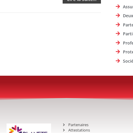
Assu
Deux
Part
Parti
Prof
Prot
Soci
Partenaires
Attestations