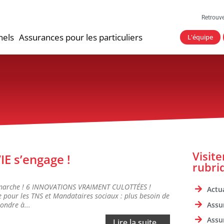
Retrouv
nels
Assurances pour les particuliers
L'équipe
Visit
IE s’engage !
rubri
en marche ! 6 INNOVATIONS VRAIMENT CULOTTÉES !
Actua
 pour les TNS et Mandataires sociaux : plus besoin de
Assu
ondre à...
Assu
Lire la suite...