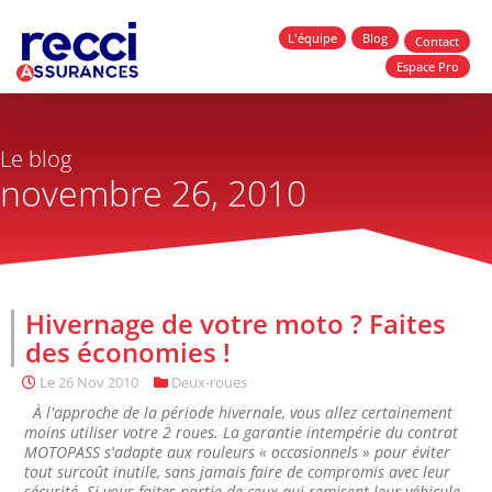
L'équipe
Blog
Contact
Espace Pro
Le blog
novembre 26, 2010
Hivernage de votre moto ? Faites
des économies !
Le
26 Nov 2010
Deux-roues
À l'approche de la période hivernale, vous allez certainement
moins utiliser votre 2 roues. La garantie intempérie du contrat
MOTOPASS s'adapte aux rouleurs « occasionnels » pour éviter
tout surcoût inutile, sans jamais faire de compromis avec leur
sécurité. Si vous faites partie de ceux qui remisent leur véhicule