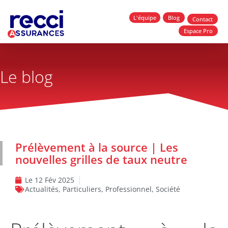
L'équipe
Blog
Contact
Espace Pro
Le blog
Prélèvement à la source | Les
nouvelles grilles de taux neutre
Le
12 Fév 2025
Actualités
,
Particuliers
,
Professionnel
,
Société