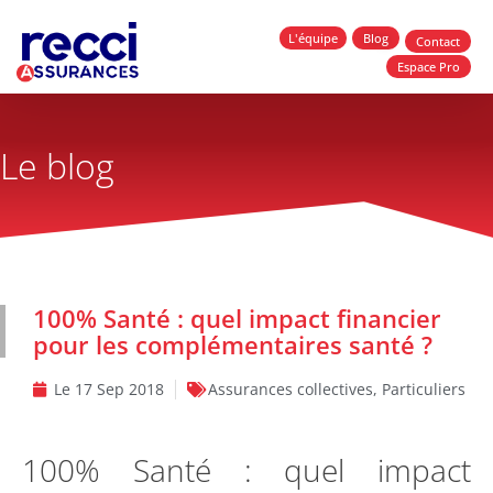
L'équipe
Blog
Contact
Espace Pro
Le blog
100% Santé : quel impact financier
pour les complémentaires santé ?
Le
17 Sep 2018
Assurances collectives
,
Particuliers
100% Santé : quel impact